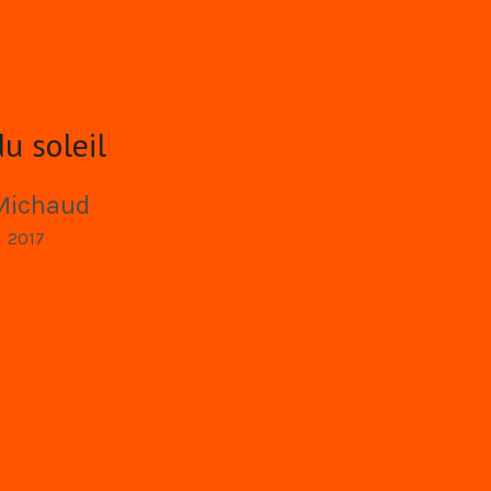
du soleil
 Michaud
2017