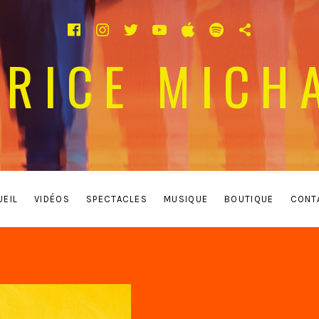
Facebook
Instagram
Twitter
YouTube
Apple Music
Spotify
TikTok
TRICE MICH
UEIL
VIDÉOS
SPECTACLES
MUSIQUE
BOUTIQUE
CONT