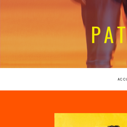
PA
ACC