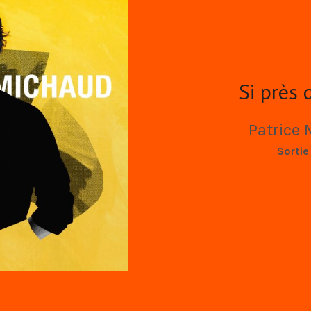
Si près 
Patrice
MUSIQUE - DÉTAILS
Sortie